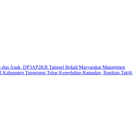
n dan Anak, DP3AP2KB Tangsel Bekali Masyarakat Manajemen
 Kabupaten Tangerang Tebar Kepedulian Ramadan, Bagikan Takjil,