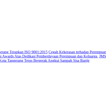
gerang Terapkan ISO 9001:2015
Cegah Kekerasan terhadap Perempua
ini Awards Atas Dedikasi Pemberdayaan Perempuan dan Keluarga
JMSI
Kota Tangerang Terus Bergerak Angkut Sampah Sisa Banjir