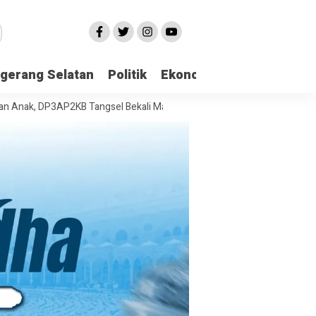
gerang Selatan
Politik
Ekonomi
Edukasi
Pari
 DP3AP2KB Tangsel Bekali Masyarakat Manajemen Stres dan Dukungan 