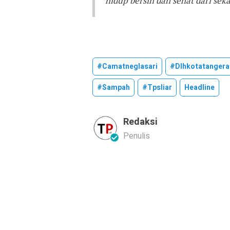
hidup bersih dan sehat dari sek
#camatneglasari
#dlhkotatanger
#sampah
#tpsliar
Headline
Redaksi
Penulis