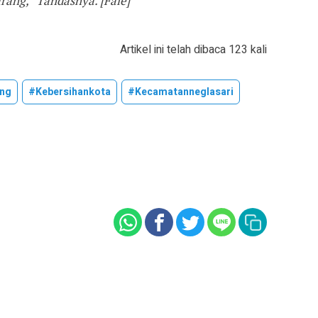
arang,” Tandasnya. [Fale]
Artikel ini telah dibaca 123 kali
ang
#kebersihankota
#kecamatanneglasari