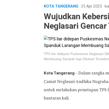
KOTA TANGERANG
· 25 Apr 2025
·
ku
Wujudkan Kebersi
Neglasari Gencar 
TPS liar didepan Puskesmas Neglasari D
Membuang Sampah lagi Dilokasi Tersebut
Kota Tangerang
– Dalam rangka me
Camat Neglasari Andhika Nugraha 
untuk melakukan penutupan TPS li
bantaran kali.