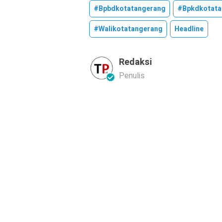
#bpbdkotatangerang
#bpkdkotata
#walikotatangerang
Headline
Redaksi
Penulis