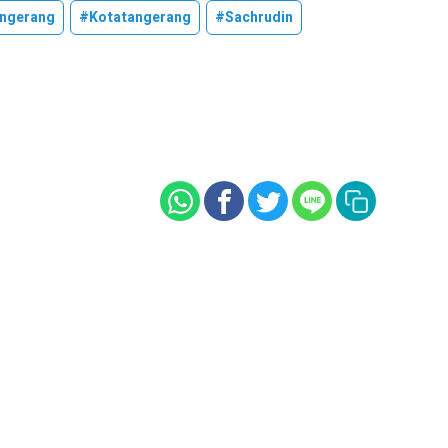
ngerang
#kotatangerang
#sachrudin