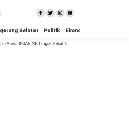
gerang Selatan
Politik
Ekonomi
Edukasi
Pari
k, DP3AP2KB Tangsel Bekali Masyarakat Manajemen Stres dan Dukunga