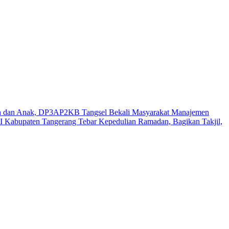
n dan Anak, DP3AP2KB Tangsel Bekali Masyarakat Manajemen
 Kabupaten Tangerang Tebar Kepedulian Ramadan, Bagikan Takjil,