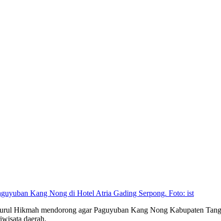
aguyuban Kang Nong di Hotel Atria Gading Serpong. Foto: ist
Nurul Hikmah mendorong agar Paguyuban Kang Nong Kabupaten Tanger
iwisata daerah.