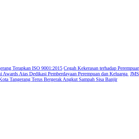
gerang Terapkan ISO 9001:2015
Cegah Kekerasan terhadap Perempua
ini Awards Atas Dedikasi Pemberdayaan Perempuan dan Keluarga
JMSI
Kota Tangerang Terus Bergerak Angkut Sampah Sisa Banjir