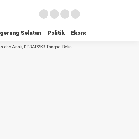
gerang Selatan
Politik
Ekonomi
Edukasi
Pari
n Anak, DP3AP2KB Tangsel Bekali Masyarakat Manajemen Stres dan Du