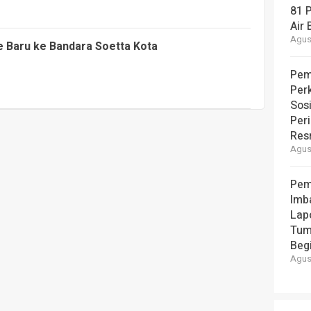
81 
Air 
Agust
 Baru ke Bandara Soetta Kota
Pem
Per
Sos
Per
Resm
Agust
Pem
Imb
Lap
Tum
Beg
Agust