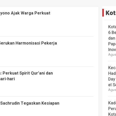
Kot
ryono Ajak Warga Perkuat
Kot
6 B
dan
Serukan Harmonisasi Pekerja
Pap
Ino
Agust
Kec
a: Perkuat Spirit Qur’ani dan
Had
ari-hari
Day
el S
Agust
Kad
 Sachrudin Tegaskan Kesiapan
Per
Kot