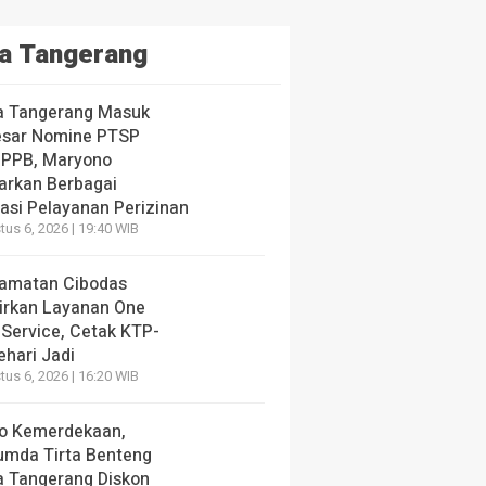
a Tangerang
a Tangerang Masuk
esar Nomine PTSP
 PPB, Maryono
arkan Berbagai
vasi Pelayanan Perizinan
us 6, 2026 | 19:40 WIB
amatan Cibodas
irkan Layanan One
 Service, Cetak KTP-
ehari Jadi
us 6, 2026 | 16:20 WIB
o Kemerdekaan,
umda Tirta Benteng
a Tangerang Diskon