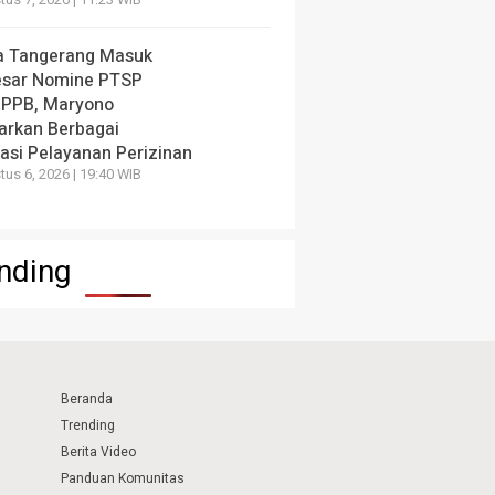
us 7, 2026 | 11:23 WIB
a Tangerang Masuk
esar Nomine PTSP
 PPB, Maryono
arkan Berbagai
vasi Pelayanan Perizinan
us 6, 2026 | 19:40 WIB
nding
Beranda
Trending
Berita Video
Panduan Komunitas