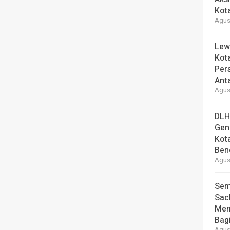
Kot
Agust
Lew
Kot
Per
Ant
Agust
DLH
Gen
Kot
Ben
Agust
Sem
Sac
Mem
Bag