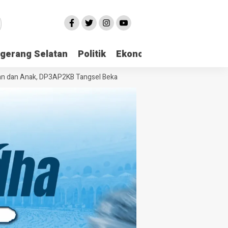
gerang Selatan
Politik
Ekonomi
Edukasi
Pari
 Anak, DP3AP2KB Tangsel Bekali Masyarakat Manajemen Stres dan Duk