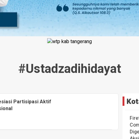
#ustadzadihidayat
Kot
iasi Partisipasi Aktif
ional
Fire
Com
Dige
Aks