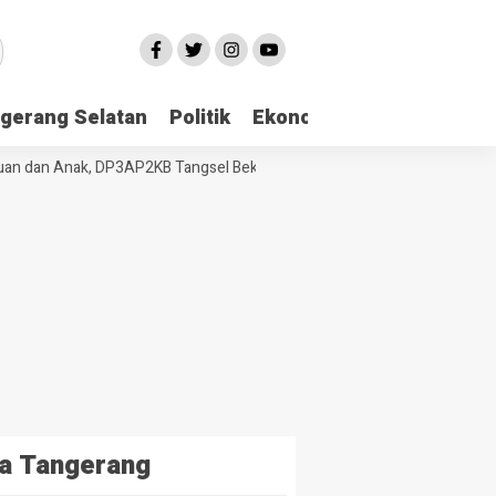
gerang Selatan
Politik
Ekonomi
Edukasi
Pari
dan Anak, DP3AP2KB Tangsel Bekali Masyarakat Manajemen Stres dan 
a Tangerang