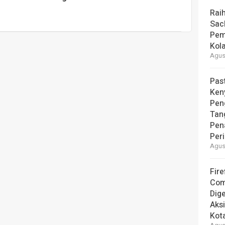
Rai
Sac
Pem
Kol
Agust
Pas
Ken
Pen
Tan
Pen
Per
Agust
Fire
Com
Dige
Aks
Kot