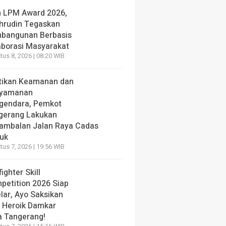
h LPM Award 2026,
hrudin Tegaskan
bangunan Berbasis
aborasi Masyarakat
us 8, 2026 | 08:20 WIB
tikan Keamanan dan
yamanan
gendara, Pemkot
gerang Lakukan
ambalan Jalan Raya Cadas
iuk
us 7, 2026 | 19:56 WIB
fighter Skill
petition 2026 Siap
lar, Ayo Saksikan
i Heroik Damkar
a Tangerang!