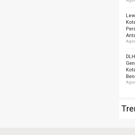
Agust
Lew
Kot
Per
Ant
Agust
DLH
Gen
Kot
Ben
Agust
Tre