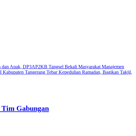
n dan Anak, DP3AP2KB Tangsel Bekali Masyarakat Manajemen
 Kabupaten Tangerang Tebar Kepedulian Ramadan, Bagikan Takjil,
h Tim Gabungan