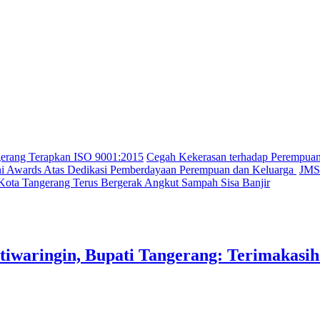
gerang Terapkan ISO 9001:2015
Cegah Kekerasan terhadap Perempua
ini Awards Atas Dedikasi Pemberdayaan Perempuan dan Keluarga
JMSI
Kota Tangerang Terus Bergerak Angkut Sampah Sisa Banjir
iwaringin, Bupati Tangerang: Terimakasi