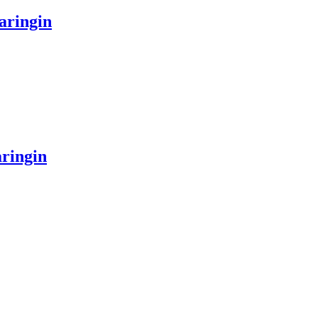
aringin
ringin