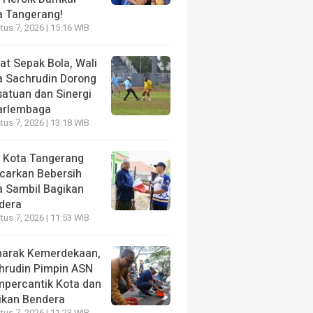
a Tangerang!
us 7, 2026 | 15:16 WIB
at Sepak Bola, Wali
a Sachrudin Dorong
satuan dan Sinergi
arlembaga
us 7, 2026 | 13:18 WIB
 Kota Tangerang
carkan Bebersih
a Sambil Bagikan
dera
us 7, 2026 | 11:53 WIB
arak Kemerdekaan,
hrudin Pimpin ASN
percantik Kota dan
ikan Bendera