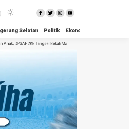
gerang Selatan
Politik
Ekonomi
Edukasi
Pari
, DP3AP2KB Tangsel Bekali Masyarakat Manajemen Stres dan Dukungan