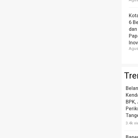
Agust
Kot
6 B
dan
Pap
Ino
Agust
Tre
Belan
Kend
BPK, 
Peri
Tang
3.4k v
Bape