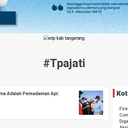
#tpajati
Kot
ama Adalah Pemadaman Api:
Fire
Com
Dige
Aks