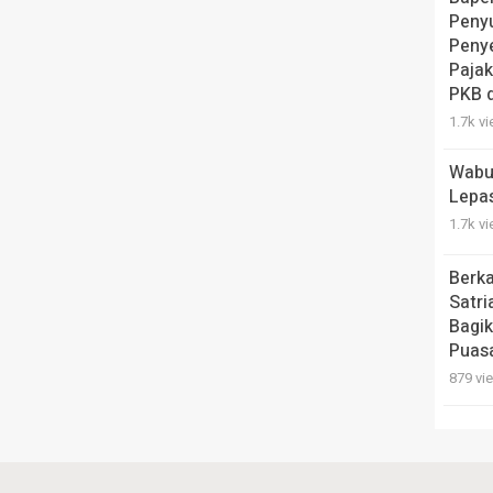
Peny
Penye
Pajak
PKB 
1.7k v
Wabu
Lepa
1.7k v
Berk
Satri
Bagik
Puas
879 vi
Serap
Guber
Pemb