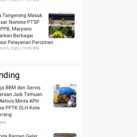
us 7, 2026 | 11:23 WIB
a Tangerang Masuk
esar Nomine PTSP
 PPB, Maryono
arkan Berbagai
vasi Pelayanan Perizinan
us 6, 2026 | 19:40 WIB
nding
ja BBM dan Servis
araan Jadi Temuan
Aktivis Minta APH
ksa PPTK DLH Kota
erang
iews
nda Banten Gelar