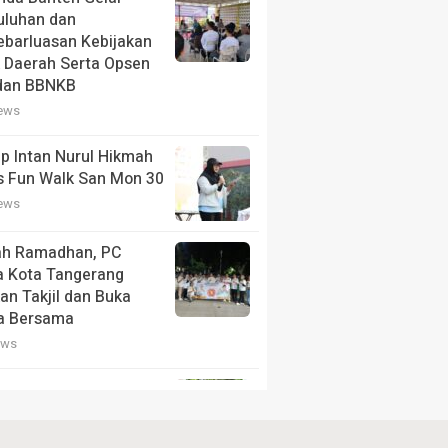
uluhan dan
barluasan Kebijakan
 Daerah Serta Opsen
dan BBNKB
iews
p Intan Nurul Hikmah
s Fun Walk San Mon 30
iews
ah Ramadhan, PC
a Kota Tangerang
an Takjil dan Buka
a Bersama
ews
 Aspirasi Mahasiswa,
nur Andra Soni Dialog
angunan dengan