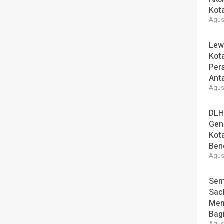
Kot
Agust
Lew
Kot
Per
Ant
Agust
DLH
Gen
Kot
Ben
Agust
Sem
Sac
Mem
Bag