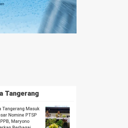
a Tangerang
a Tangerang Masuk
esar Nomine PTSP
 PPB, Maryono
arkan Berbagai