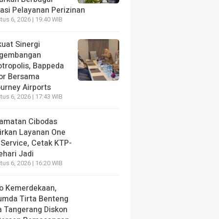
vasi Pelayanan Perizinan
us 6, 2026 | 19:40 WIB
uat Sinergi
gembangan
otropolis, Bappeda
or Bersama
urney Airports
us 6, 2026 | 17:43 WIB
amatan Cibodas
irkan Layanan One
 Service, Cetak KTP-
ehari Jadi
us 6, 2026 | 16:20 WIB
o Kemerdekaan,
umda Tirta Benteng
a Tangerang Diskon