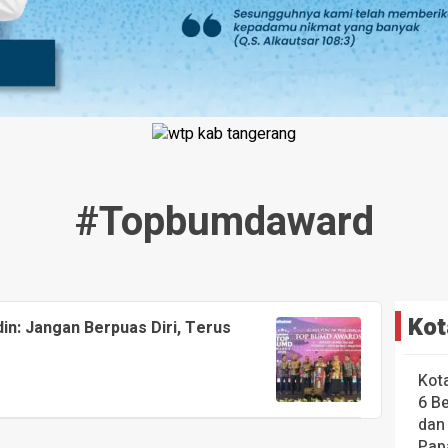
#topbumdaward
Kot
n: Jangan Berpuas Diri, Terus
Kot
6 B
dan
Pap