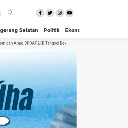
gerang Selatan
Politik
Ekonomi
Edukasi
Pari
 Anak, DP3AP2KB Tangsel Bekali Masyarakat Manajemen Stres dan Duk