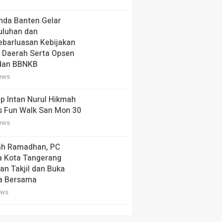
nda Banten Gelar
uluhan dan
barluasan Kebijakan
 Daerah Serta Opsen
dan BBNKB
iews
p Intan Nurul Hikmah
s Fun Walk San Mon 30
iews
ah Ramadhan, PC
a Kota Tangerang
an Takjil dan Buka
a Bersama
ews
 Aspirasi Mahasiswa,