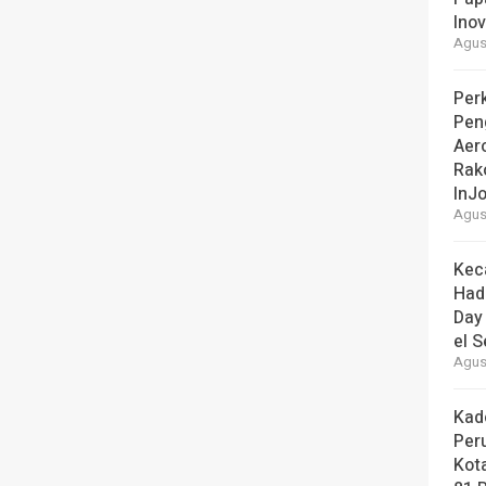
Ino
Agust
Perk
Pen
Aer
Rak
InJo
Agust
Kec
Had
Day
el S
Agust
Kad
Per
Kot