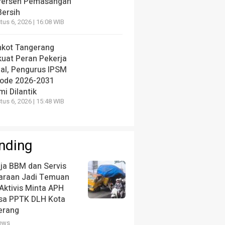
Persen Pemasangan
Bersih
us 6, 2026 | 16:08 WIB
kot Tangerang
kuat Peran Pekerja
ial, Pengurus IPSM
iode 2026-2031
i Dilantik
us 6, 2026 | 15:48 WIB
nding
ja BBM dan Servis
araan Jadi Temuan
Aktivis Minta APH
ksa PPTK DLH Kota
erang
iews