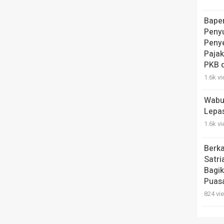
Bape
Peny
Penye
Pajak
PKB 
1.6k v
Wabu
Lepa
1.6k v
Berk
Satri
Bagik
Puas
824 vi
Serap