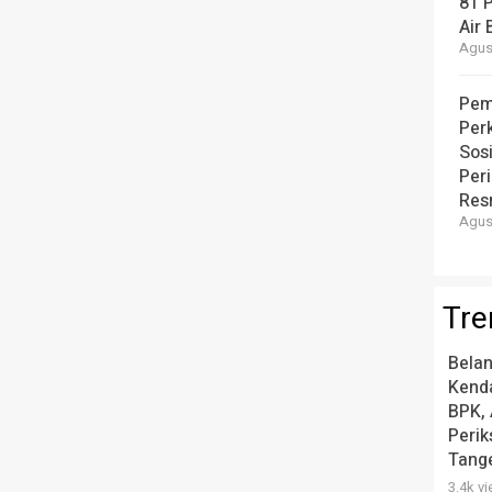
81 
Air 
Agust
Pem
Per
Sos
Per
Resm
Agust
Tre
Belan
Kend
BPK, 
Peri
Tang
3.4k v