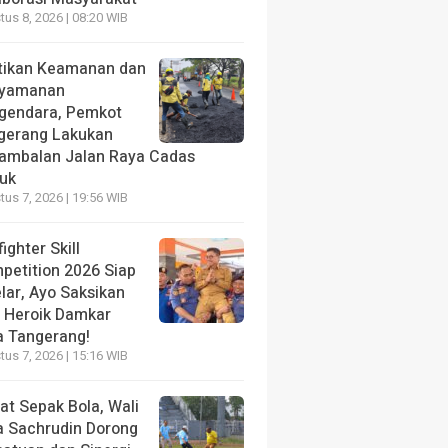
us 8, 2026 | 08:20 WIB
tikan Keamanan dan
yamanan
gendara, Pemkot
gerang Lakukan
ambalan Jalan Raya Cadas
iuk
us 7, 2026 | 19:56 WIB
fighter Skill
petition 2026 Siap
lar, Ayo Saksikan
i Heroik Damkar
a Tangerang!
us 7, 2026 | 15:16 WIB
at Sepak Bola, Wali
a Sachrudin Dorong