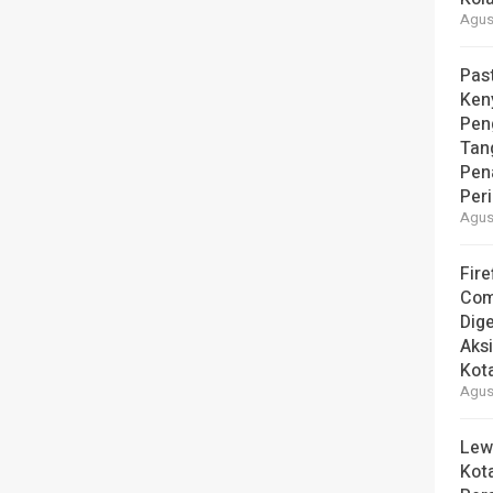
Agust
Pas
Ken
Pen
Tan
Pen
Per
Agust
Fire
Com
Dige
Aks
Kot
Agust
Lew
Kot