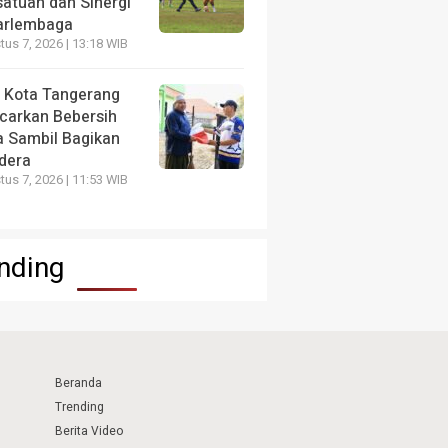
satuan dan Sinergi
arlembaga
us 7, 2026 | 13:18 WIB
 Kota Tangerang
carkan Bebersih
a Sambil Bagikan
dera
us 7, 2026 | 11:53 WIB
nding
Beranda
Trending
Berita Video