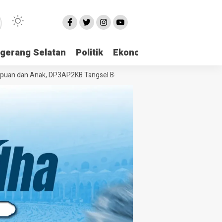
gerang Selatan
Politik
Ekonomi
Edukasi
Pari
dan Anak, DP3AP2KB Tangsel Bekali Masyarakat Manajemen Stres dan 