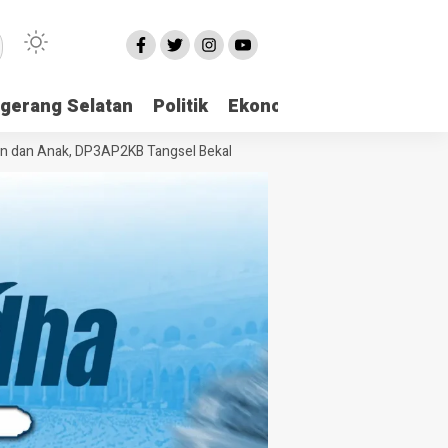
gerang Selatan
Politik
Ekonomi
Edukasi
Pari
 Anak, DP3AP2KB Tangsel Bekali Masyarakat Manajemen Stres dan Duku