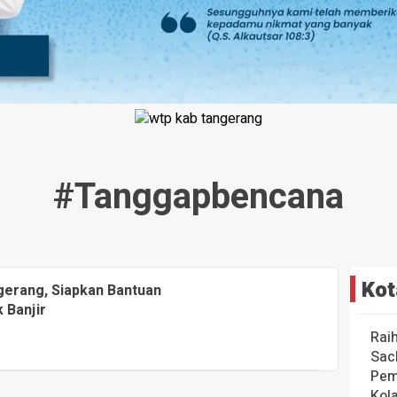
#tanggapbencana
Kot
gerang, Siapkan Bantuan
 Banjir
Rai
Sac
Pem
Kol