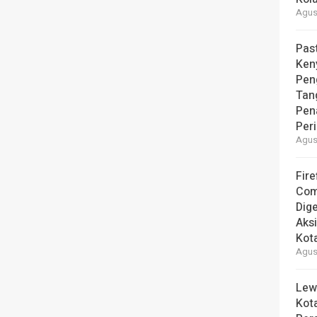
Agust
Pas
Ken
Pen
Tan
Pen
Per
Agust
Fire
Com
Dige
Aks
Kot
Agust
Lew
Kot