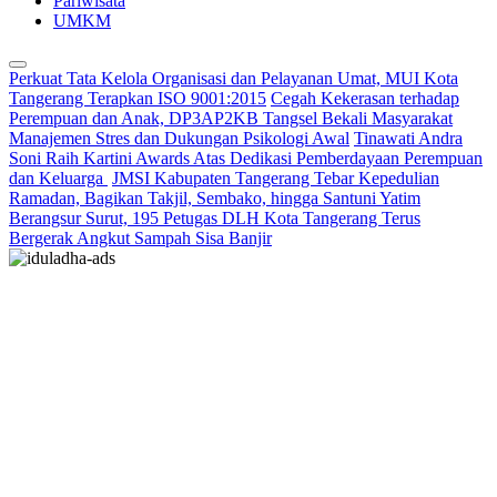
Pariwisata
UMKM
Perkuat Tata Kelola Organisasi dan Pelayanan Umat, MUI Kota
Tangerang Terapkan ISO 9001:2015
Cegah Kekerasan terhadap
Perempuan dan Anak, DP3AP2KB Tangsel Bekali Masyarakat
Manajemen Stres dan Dukungan Psikologi Awal
Tinawati Andra
Soni Raih Kartini Awards Atas Dedikasi Pemberdayaan Perempuan
dan Keluarga
JMSI Kabupaten Tangerang Tebar Kepedulian
Ramadan, Bagikan Takjil, Sembako, hingga Santuni Yatim
Berangsur Surut, 195 Petugas DLH Kota Tangerang Terus
Bergerak Angkut Sampah Sisa Banjir