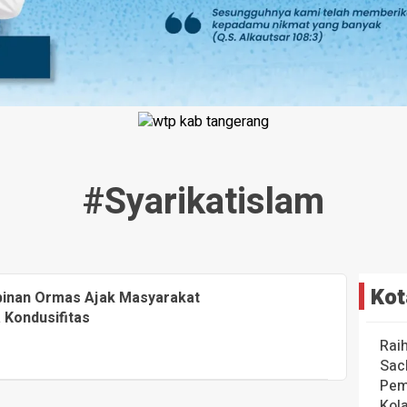
#syarikatislam
Kot
pinan Ormas Ajak Masyarakat
 Kondusifitas
Rai
Sac
Pem
Kol