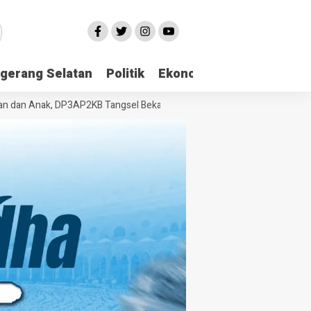
gerang Selatan
Politik
Ekonomi
Edukasi
Pari
n Anak, DP3AP2KB Tangsel Bekali Masyarakat Manajemen Stres dan Duk