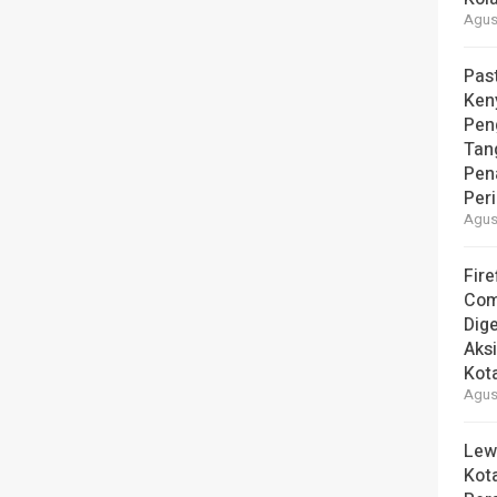
Agust
Pas
Ken
Pen
Tan
Pen
Per
Agust
Fire
Com
Dige
Aks
Kot
Agust
Lew
Kot