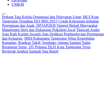
Pariwisata
UMKM
Perkuat Tata Kelola Organisasi dan Pelayanan Umat, MUI Kota
Tangerang Terapkan ISO 9001:2015
Cegah Kekerasan terhadap
Perempuan dan Anak, DP3AP2KB Tangsel Bekali Masyarakat
Manajemen Stres dan Dukungan Psikologi Awal
Tinawati Andra
Soni Raih Kartini Awards Atas Dedikasi Pemberdayaan Perempuan
dan Keluarga
JMSI Kabupaten Tangerang Tebar Kepedulian
Ramadan, Bagikan Takjil, Sembako, hingga Santuni Yatim
Berangsur Surut, 195 Petugas DLH Kota Tangerang Terus
Bergerak Angkut Sampah Sisa Banjir