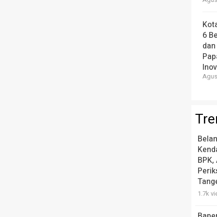
Agust
Kot
6 B
dan
Pap
Ino
Agust
Tre
Belan
Kend
BPK, 
Peri
Tang
1.7k v
Bape