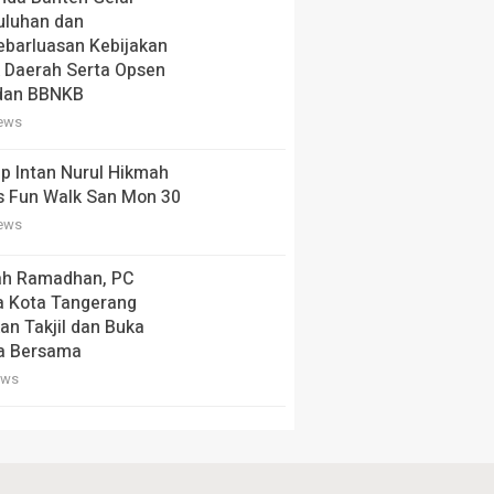
uluhan dan
barluasan Kebijakan
 Daerah Serta Opsen
dan BBNKB
iews
p Intan Nurul Hikmah
s Fun Walk San Mon 30
iews
ah Ramadhan, PC
a Kota Tangerang
an Takjil dan Buka
a Bersama
ews
 Aspirasi Mahasiswa,
nur Andra Soni Dialog
angunan dengan