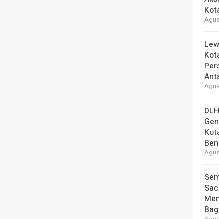
Kot
Agust
Lew
Kot
Per
Ant
Agust
DLH
Gen
Kot
Ben
Agust
Sem
Sac
Mem
Bag