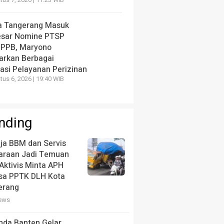
us 7, 2026 | 11:23 WIB
a Tangerang Masuk
esar Nomine PTSP
 PPB, Maryono
arkan Berbagai
vasi Pelayanan Perizinan
us 6, 2026 | 19:40 WIB
nding
ja BBM dan Servis
araan Jadi Temuan
Aktivis Minta APH
ksa PPTK DLH Kota
erang
iews
nda Banten Gelar