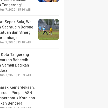
a Tangerang!
us 7, 2026 | 15:16 WIB
at Sepak Bola, Wali
a Sachrudin Dorong
satuan dan Sinergi
arlembaga
us 7, 2026 | 13:18 WIB
 Kota Tangerang
carkan Bebersih
a Sambil Bagikan
dera
us 7, 2026 | 11:53 WIB
arak Kemerdekaan,
hrudin Pimpin ASN
percantik Kota dan
ikan Bendera