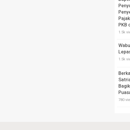
Peny
Penye
Pajak
PKB 
1.5k v
Wabu
Lepa
1.5k v
Berk
Satri
Bagik
Puas
780 vi
Serap
Guber
Pemb