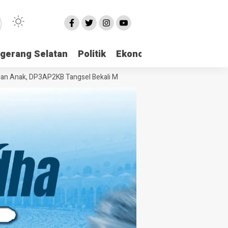
gerang Selatan
Politik
Ekonomi
Edukasi
Pari
k, DP3AP2KB Tangsel Bekali Masyarakat Manajemen Stres dan Dukunga