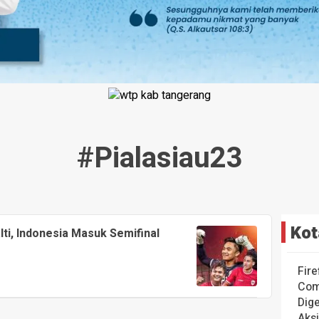
#pialasiau23
Kot
ti, Indonesia Masuk Semifinal
Fire
Com
Dige
Aks