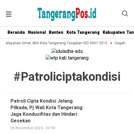
Beranda
Nasional
Banten
Kota Tangerang
Kabupaten Ta
dan Pelayanan Umat, MUI Kota Tangerang Terapkan ISO 9001:2015
Cegah Keker
#patroliciptakondisi
Patroli Cipta Kondisi Jelang
Pilkada, Pj Wali Kota Tangerang:
Jaga Kondusifitas dan Hindari
Gesekan
26 November 2024 - 23:59