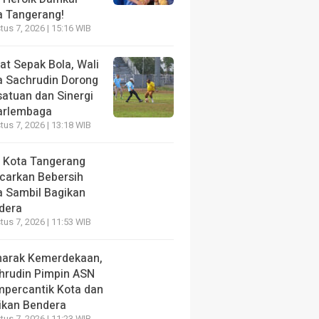
a Tangerang!
us 7, 2026 | 15:16 WIB
at Sepak Bola, Wali
a Sachrudin Dorong
satuan dan Sinergi
arlembaga
us 7, 2026 | 13:18 WIB
 Kota Tangerang
carkan Bebersih
a Sambil Bagikan
dera
us 7, 2026 | 11:53 WIB
arak Kemerdekaan,
hrudin Pimpin ASN
percantik Kota dan
ikan Bendera