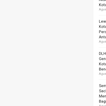
Kot
Agust
Lew
Kot
Per
Ant
Agust
DLH
Gen
Kot
Ben
Agust
Sem
Sac
Mem
Bag