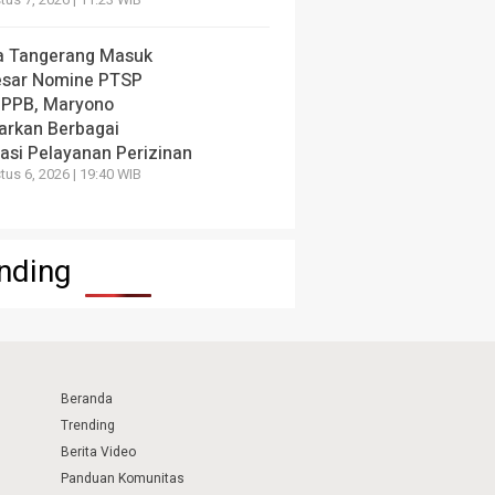
us 7, 2026 | 11:23 WIB
a Tangerang Masuk
esar Nomine PTSP
 PPB, Maryono
arkan Berbagai
vasi Pelayanan Perizinan
us 6, 2026 | 19:40 WIB
nding
Beranda
Trending
Berita Video
Panduan Komunitas