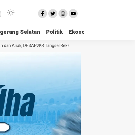
gerang Selatan
Politik
Ekonomi
Edukasi
Pari
 Anak, DP3AP2KB Tangsel Bekali Masyarakat Manajemen Stres dan Duku