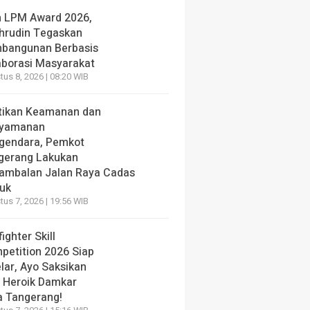
h LPM Award 2026,
hrudin Tegaskan
bangunan Berbasis
aborasi Masyarakat
us 8, 2026 | 08:20 WIB
tikan Keamanan dan
yamanan
gendara, Pemkot
gerang Lakukan
ambalan Jalan Raya Cadas
iuk
us 7, 2026 | 19:56 WIB
fighter Skill
petition 2026 Siap
lar, Ayo Saksikan
i Heroik Damkar
a Tangerang!