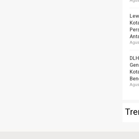
Agust
Lew
Kot
Per
Ant
Agust
DLH
Gen
Kot
Ben
Agust
Tre