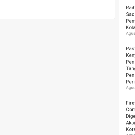
Rai
Sac
Pem
Kol
Agust
Pas
Ken
Pen
Tan
Pen
Per
Agust
Fire
Com
Dige
Aks
Kot