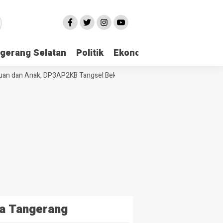
gerang Selatan
Politik
Ekonomi
Edukasi
Pari
 dan Anak, DP3AP2KB Tangsel Bekali Masyarakat Manajemen Stres dan 
a Tangerang