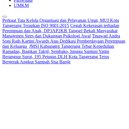
Pariwisata
UMKM
Perkuat Tata Kelola Organisasi dan Pelayanan Umat, MUI Kota
Tangerang Terapkan ISO 9001:2015
Cegah Kekerasan terhadap
Perempuan dan Anak, DP3AP2KB Tangsel Bekali Masyarakat
Manajemen Stres dan Dukungan Psikologi Awal
Tinawati Andra
Soni Raih Kartini Awards Atas Dedikasi Pemberdayaan Perempuan
dan Keluarga
JMSI Kabupaten Tangerang Tebar Kepedulian
Ramadan, Bagikan Takjil, Sembako, hingga Santuni Yatim
Berangsur Surut, 195 Petugas DLH Kota Tangerang Terus
Bergerak Angkut Sampah Sisa Banjir