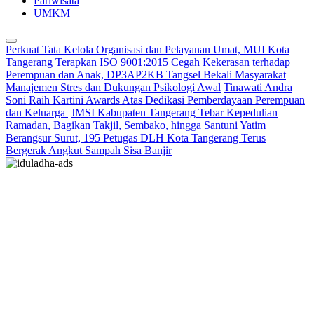
Pariwisata
UMKM
Perkuat Tata Kelola Organisasi dan Pelayanan Umat, MUI Kota
Tangerang Terapkan ISO 9001:2015
Cegah Kekerasan terhadap
Perempuan dan Anak, DP3AP2KB Tangsel Bekali Masyarakat
Manajemen Stres dan Dukungan Psikologi Awal
Tinawati Andra
Soni Raih Kartini Awards Atas Dedikasi Pemberdayaan Perempuan
dan Keluarga
JMSI Kabupaten Tangerang Tebar Kepedulian
Ramadan, Bagikan Takjil, Sembako, hingga Santuni Yatim
Berangsur Surut, 195 Petugas DLH Kota Tangerang Terus
Bergerak Angkut Sampah Sisa Banjir