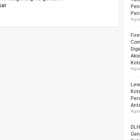
kat
Pen
Per
Agust
Fire
Com
Dige
Aks
Kot
Agust
Lew
Kot
Per
Ant
Agust
DLH
Gen