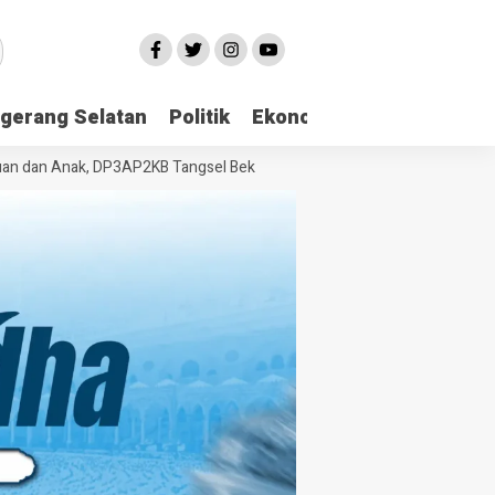
gerang Selatan
Politik
Ekonomi
Edukasi
Pari
n Anak, DP3AP2KB Tangsel Bekali Masyarakat Manajemen Stres dan Duk