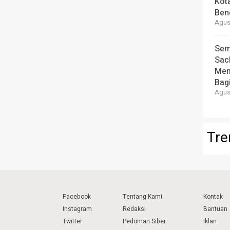
Kot
Ben
Agust
Sem
Sac
Mem
Bag
Agust
Tre
Facebook
Tentang Kami
Kontak
Instagram
Redaksi
Bantuan
Twitter
Pedoman Siber
Iklan