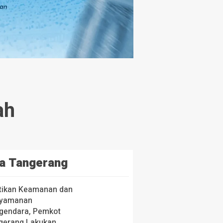
ah
a Tangerang
tikan Keamanan dan
yamanan
gendara, Pemkot
gerang Lakukan