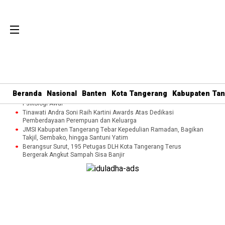
Perkuat Tata Kelola Organisasi dan Pelayanan Umat, MUI Kota
Tangerang Terapkan ISO 9001:2015
Cegah Kekerasan terhadap Perempuan dan Anak, DP3AP2KB
Beranda
Nasional
Banten
Kota Tangerang
Kabupaten Ta
Tangsel Bekali Masyarakat Manajemen Stres dan Dukungan
Psikologi Awal
Tinawati Andra Soni Raih Kartini Awards Atas Dedikasi
Pemberdayaan Perempuan dan Keluarga
JMSI Kabupaten Tangerang Tebar Kepedulian Ramadan, Bagikan
Takjil, Sembako, hingga Santuni Yatim
Berangsur Surut, 195 Petugas DLH Kota Tangerang Terus
Bergerak Angkut Sampah Sisa Banjir