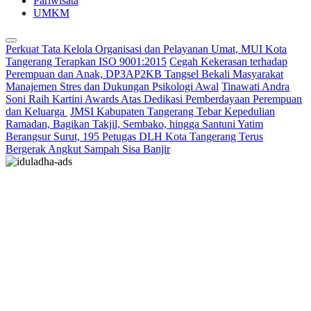
Pariwisata
UMKM
Perkuat Tata Kelola Organisasi dan Pelayanan Umat, MUI Kota
Tangerang Terapkan ISO 9001:2015
Cegah Kekerasan terhadap
Perempuan dan Anak, DP3AP2KB Tangsel Bekali Masyarakat
Manajemen Stres dan Dukungan Psikologi Awal
Tinawati Andra
Soni Raih Kartini Awards Atas Dedikasi Pemberdayaan Perempuan
dan Keluarga
JMSI Kabupaten Tangerang Tebar Kepedulian
Ramadan, Bagikan Takjil, Sembako, hingga Santuni Yatim
Berangsur Surut, 195 Petugas DLH Kota Tangerang Terus
Bergerak Angkut Sampah Sisa Banjir