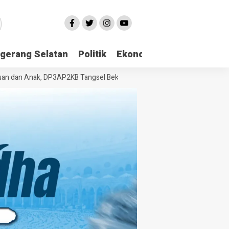
gerang Selatan
Politik
Ekonomi
Edukasi
Pari
n Anak, DP3AP2KB Tangsel Bekali Masyarakat Manajemen Stres dan Du