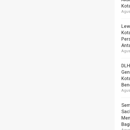
Kot
Agust
Lew
Kot
Per
Ant
Agust
DLH
Gen
Kot
Ben
Agust
Sem
Sac
Mem
Bag