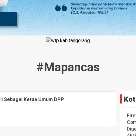
#mapancas
Kot
bali Sebagai Ketua Umum DPP
Fire
Com
Dige
Aks