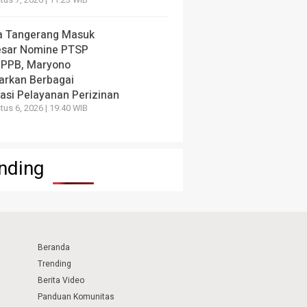
us 7, 2026 | 11:23 WIB
a Tangerang Masuk
esar Nomine PTSP
 PPB, Maryono
arkan Berbagai
vasi Pelayanan Perizinan
us 6, 2026 | 19:40 WIB
nding
Beranda
Trending
Berita Video
Panduan Komunitas