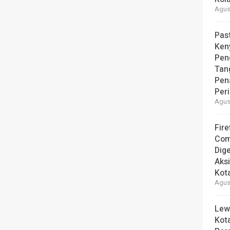
Agust
Pas
Ken
Pen
Tan
Pen
Per
Agust
Fire
Com
Dige
Aks
Kot
Agust
Lew
Kot