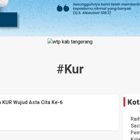
#kur
Kot
n KUR Wujud Asta Cita Ke-6
Rai
Sac
Pem
Kol