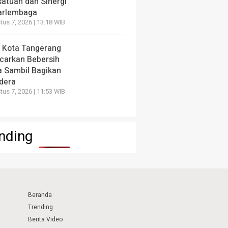
satuan dan Sinergi
arlembaga
us 7, 2026 | 13:18 WIB
 Kota Tangerang
carkan Bebersih
a Sambil Bagikan
dera
us 7, 2026 | 11:53 WIB
nding
Beranda
Trending
Berita Video