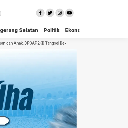
gerang Selatan
Politik
Ekonomi
Edukasi
Pari
n Anak, DP3AP2KB Tangsel Bekali Masyarakat Manajemen Stres dan Du