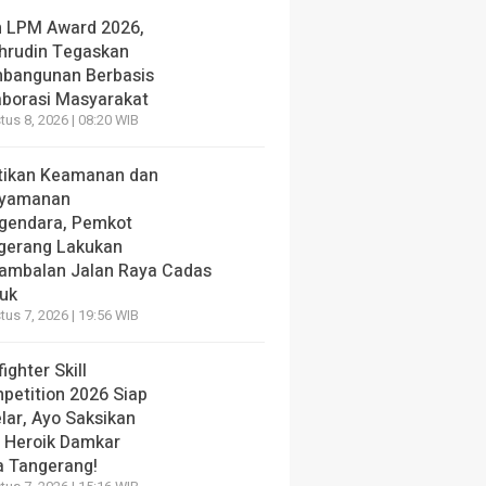
h LPM Award 2026,
hrudin Tegaskan
bangunan Berbasis
aborasi Masyarakat
us 8, 2026 | 08:20 WIB
tikan Keamanan dan
yamanan
gendara, Pemkot
gerang Lakukan
ambalan Jalan Raya Cadas
iuk
us 7, 2026 | 19:56 WIB
fighter Skill
petition 2026 Siap
lar, Ayo Saksikan
i Heroik Damkar
a Tangerang!