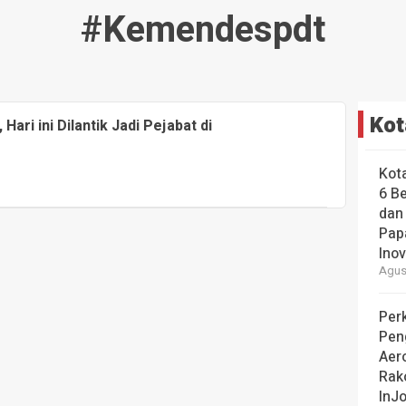
#kemendespdt
Kot
Hari ini Dilantik Jadi Pejabat di
Kot
6 B
dan
Pap
Ino
Agust
Perk
Pen
Aer
Rak
InJo