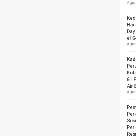
Agust
Kec
Had
Day
el S
Agust
Kad
Per
Kot
81 
Air 
Agust
Pem
Per
Sos
Per
Resm