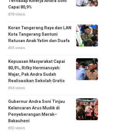
Terhadap Kinerja Andra Soni
Capai 80,9%
878 views
Koran Tangerang Raya dan LAN
Kota Tangerang Santuni
Ratusan Anak Yatim dan Duafa
855 views
Kepuasan Masyarakat Capai
80,9%, Rifky Hermiansyah:
Wajar, Pak Andra Sudah
Realisasikan Sekolah Gratis
854 views
Gubernur Andra Soni Tinjau
Kelancaran Arus Mudik di
Penyeberangan Merak–
Bakauheni
850 views