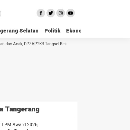
gerang Selatan
Politik
Ekonomi
Edukasi
Pari
dan Anak, DP3AP2KB Tangsel Bekali Masyarakat Manajemen Stres dan 
a Tangerang
h LPM Award 2026,