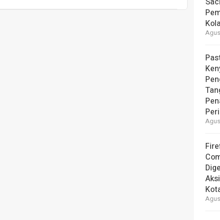
Sac
Pem
Kol
Agust
Pas
Ken
Pen
Tan
Pen
Per
Agust
Fire
Com
Dige
Aks
Kot
Agust