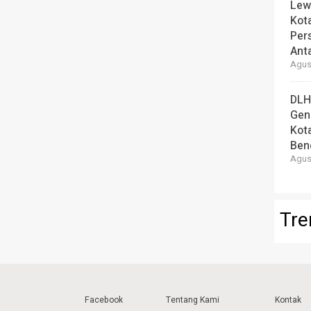
Lew
Kot
Per
Ant
Agust
DLH
Gen
Kot
Ben
Agust
Tre
Facebook
Tentang Kami
Kontak