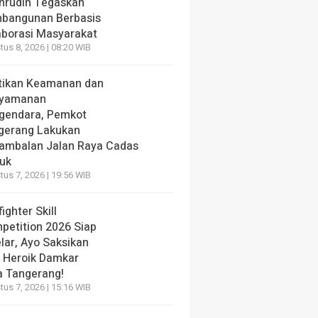
hrudin Tegaskan
bangunan Berbasis
aborasi Masyarakat
us 8, 2026 | 08:20 WIB
tikan Keamanan dan
yamanan
gendara, Pemkot
gerang Lakukan
ambalan Jalan Raya Cadas
iuk
us 7, 2026 | 19:56 WIB
fighter Skill
petition 2026 Siap
lar, Ayo Saksikan
i Heroik Damkar
a Tangerang!
us 7, 2026 | 15:16 WIB