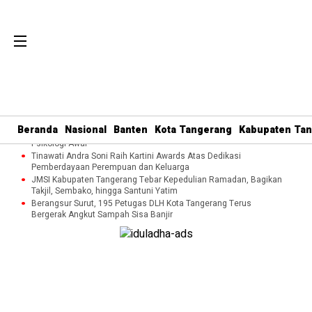
Perkuat Tata Kelola Organisasi dan Pelayanan Umat, MUI Kota
Tangerang Terapkan ISO 9001:2015
Cegah Kekerasan terhadap Perempuan dan Anak, DP3AP2KB
Beranda
Nasional
Banten
Kota Tangerang
Kabupaten Ta
Tangsel Bekali Masyarakat Manajemen Stres dan Dukungan
Psikologi Awal
Tinawati Andra Soni Raih Kartini Awards Atas Dedikasi
Pemberdayaan Perempuan dan Keluarga
JMSI Kabupaten Tangerang Tebar Kepedulian Ramadan, Bagikan
Takjil, Sembako, hingga Santuni Yatim
Berangsur Surut, 195 Petugas DLH Kota Tangerang Terus
Bergerak Angkut Sampah Sisa Banjir