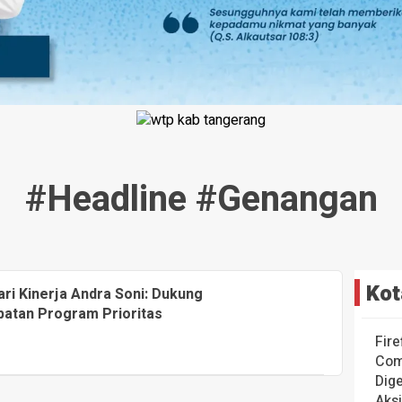
#headline #genangan
Kot
ri Kinerja Andra Soni: Dukung
patan Program Prioritas
Fire
Com
Dige
Aks