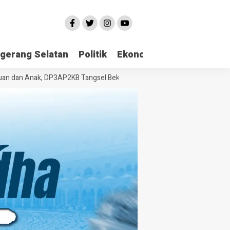
gerang Selatan
Politik
Ekonomi
Edukasi
Pari
n Anak, DP3AP2KB Tangsel Bekali Masyarakat Manajemen Stres dan Du