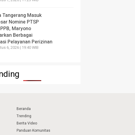
us 7, 2026 | 11:23 WIB
a Tangerang Masuk
esar Nomine PTSP
 PPB, Maryono
arkan Berbagai
vasi Pelayanan Perizinan
us 6, 2026 | 19:40 WIB
nding
Beranda
Trending
Berita Video
Panduan Komunitas