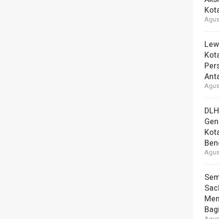
Kot
Agust
Lew
Kot
Per
Ant
Agust
DLH
Gen
Kot
Ben
Agust
Sem
Sac
Mem
Bag