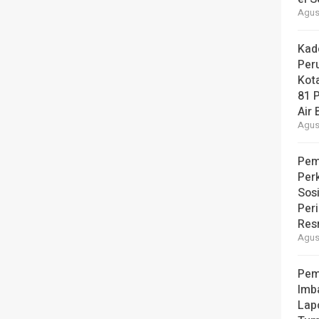
Agust
Kad
Per
Kot
81 
Air 
Agust
Pem
Per
Sos
Per
Resm
Agust
Pem
Imb
Lap