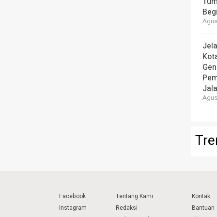
Tum
Beg
Agust
Jel
Kot
Gen
Pem
Jal
Agust
Tre
Facebook
Tentang Kami
Kontak
Instagram
Redaksi
Bantuan