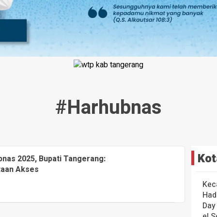
#harhubnas
Kot
nas 2025, Bupati Tangerang:
taan Akses
Kec
Had
Day
el S