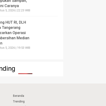
pukan Sampah,
ini Caranya
us 5, 2026 | 22:23 WIB
ang HUT RI, DLH
a Tangerang
carkan Operasi
bersihan Median
an
us 5, 2026 | 19:53 WIB
nding
Beranda
Trending