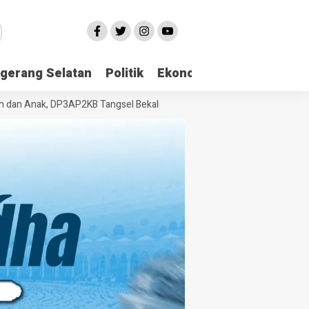
gerang Selatan
Politik
Ekonomi
Edukasi
Pari
 Anak, DP3AP2KB Tangsel Bekali Masyarakat Manajemen Stres dan Duku