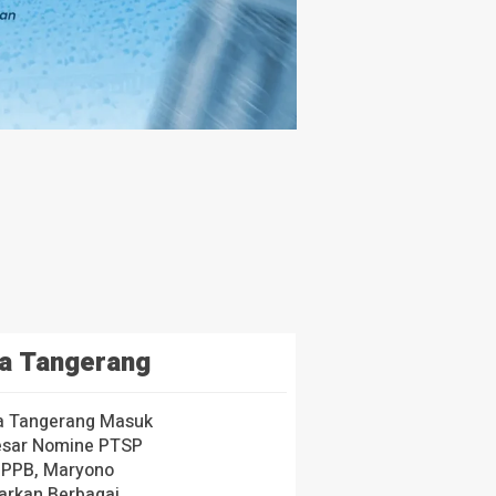
a Tangerang
a Tangerang Masuk
esar Nomine PTSP
 PPB, Maryono
arkan Berbagai