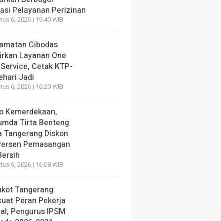
vasi Pelayanan Perizinan
us 6, 2026 | 19:40 WIB
amatan Cibodas
irkan Layanan One
 Service, Cetak KTP-
ehari Jadi
us 6, 2026 | 16:20 WIB
o Kemerdekaan,
umda Tirta Benteng
a Tangerang Diskon
Persen Pemasangan
Bersih
us 6, 2026 | 16:08 WIB
kot Tangerang
kuat Peran Pekerja
ial, Pengurus IPSM