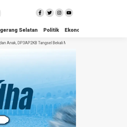
gerang Selatan
Politik
Ekonomi
Edukasi
Pari
nak, DP3AP2KB Tangsel Bekali Masyarakat Manajemen Stres dan Dukun