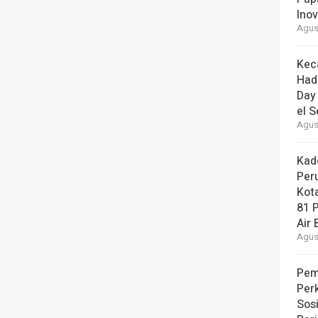
Ino
Agust
Kec
Had
Day
el S
Agust
Kad
Per
Kot
81 
Air 
Agust
Pem
Per
Sos