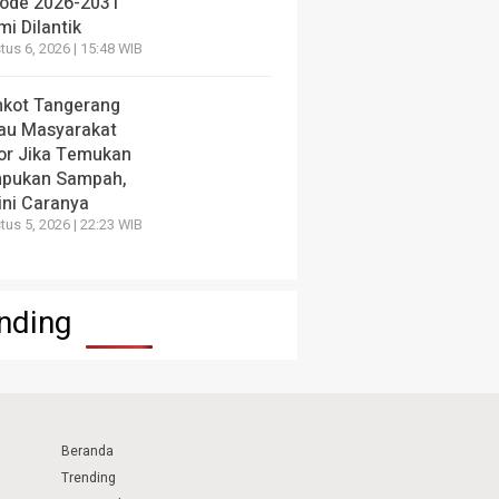
iode 2026-2031
i Dilantik
us 6, 2026 | 15:48 WIB
kot Tangerang
au Masyarakat
or Jika Temukan
pukan Sampah,
ini Caranya
us 5, 2026 | 22:23 WIB
nding
Beranda
Trending