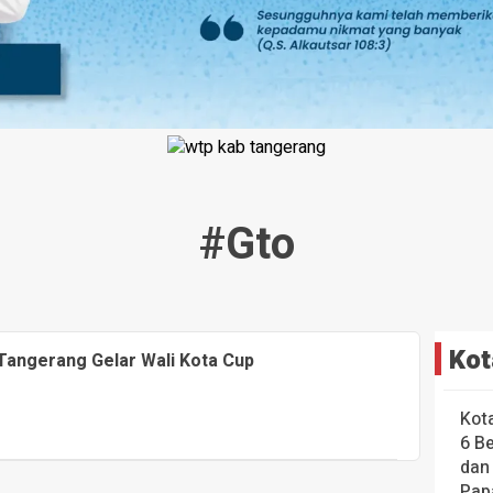
#gto
Kot
 Tangerang Gelar Wali Kota Cup
Kot
6 B
dan
Pap