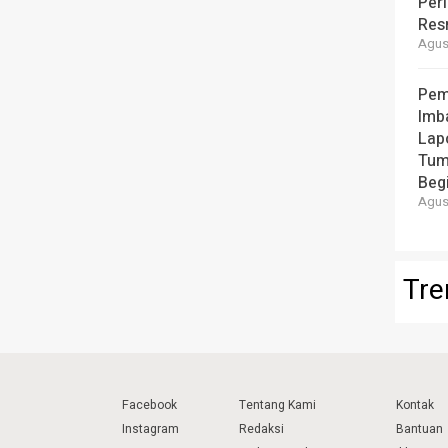
Per
Resm
Agust
Pem
Imb
Lap
Tum
Beg
Agust
Tre
Facebook
Tentang Kami
Kontak
Instagram
Redaksi
Bantuan