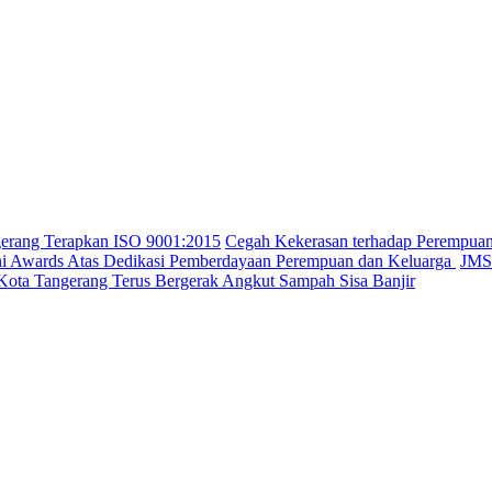
gerang Terapkan ISO 9001:2015
Cegah Kekerasan terhadap Perempua
ini Awards Atas Dedikasi Pemberdayaan Perempuan dan Keluarga
JMSI
Kota Tangerang Terus Bergerak Angkut Sampah Sisa Banjir