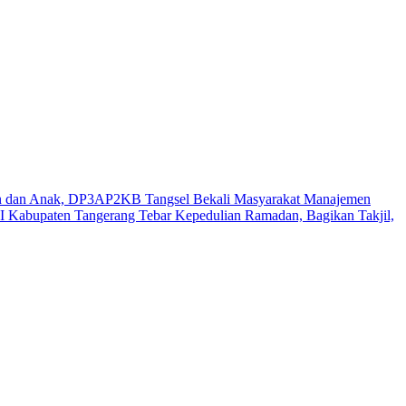
n dan Anak, DP3AP2KB Tangsel Bekali Masyarakat Manajemen
 Kabupaten Tangerang Tebar Kepedulian Ramadan, Bagikan Takjil,