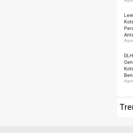
Agust
Lew
Kot
Per
Ant
Agust
DLH
Gen
Kot
Ben
Agust
Tre