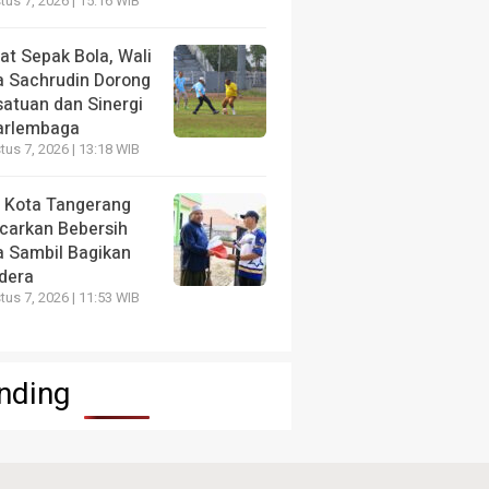
us 7, 2026 | 15:16 WIB
at Sepak Bola, Wali
a Sachrudin Dorong
satuan dan Sinergi
arlembaga
us 7, 2026 | 13:18 WIB
 Kota Tangerang
carkan Bebersih
a Sambil Bagikan
dera
us 7, 2026 | 11:53 WIB
nding