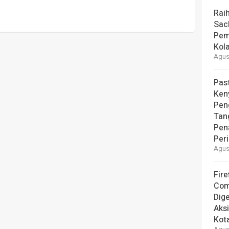
Rai
Sac
Pem
Kol
Agust
Pas
Ken
Pen
Tan
Pen
Per
Agust
Fire
Com
Dige
Aks
Kot