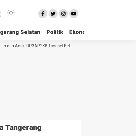
gerang Selatan
Politik
Ekonomi
Edukasi
Pari
 dan Anak, DP3AP2KB Tangsel Bekali Masyarakat Manajemen Stres dan 
a Tangerang