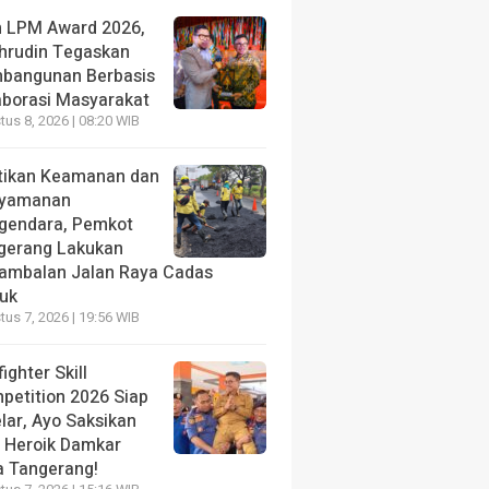
h LPM Award 2026,
hrudin Tegaskan
bangunan Berbasis
aborasi Masyarakat
us 8, 2026 | 08:20 WIB
tikan Keamanan dan
yamanan
gendara, Pemkot
gerang Lakukan
ambalan Jalan Raya Cadas
iuk
us 7, 2026 | 19:56 WIB
fighter Skill
petition 2026 Siap
lar, Ayo Saksikan
i Heroik Damkar
a Tangerang!