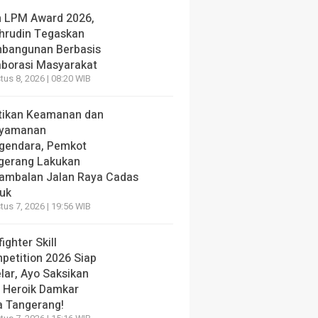
h LPM Award 2026,
hrudin Tegaskan
bangunan Berbasis
aborasi Masyarakat
us 8, 2026 | 08:20 WIB
tikan Keamanan dan
yamanan
gendara, Pemkot
gerang Lakukan
ambalan Jalan Raya Cadas
iuk
us 7, 2026 | 19:56 WIB
fighter Skill
petition 2026 Siap
lar, Ayo Saksikan
i Heroik Damkar
a Tangerang!