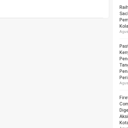
Rai
Sac
Pem
Kol
Agust
Pas
Ken
Pen
Tan
Pen
Per
Agust
Fire
Com
Dige
Aks
Kot