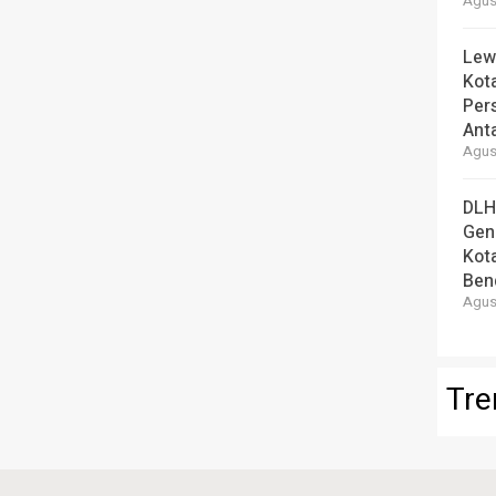
Agust
Lew
Kot
Per
Ant
Agust
DLH
Gen
Kot
Ben
Agust
Tre