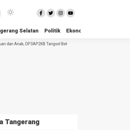
gerang Selatan
Politik
Ekonomi
Edukasi
Pari
 dan Anak, DP3AP2KB Tangsel Bekali Masyarakat Manajemen Stres dan 
a Tangerang