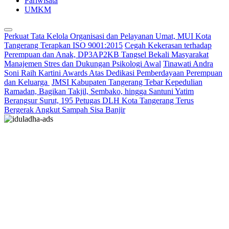
Pariwisata
UMKM
Perkuat Tata Kelola Organisasi dan Pelayanan Umat, MUI Kota
Tangerang Terapkan ISO 9001:2015
Cegah Kekerasan terhadap
Perempuan dan Anak, DP3AP2KB Tangsel Bekali Masyarakat
Manajemen Stres dan Dukungan Psikologi Awal
Tinawati Andra
Soni Raih Kartini Awards Atas Dedikasi Pemberdayaan Perempuan
dan Keluarga
JMSI Kabupaten Tangerang Tebar Kepedulian
Ramadan, Bagikan Takjil, Sembako, hingga Santuni Yatim
Berangsur Surut, 195 Petugas DLH Kota Tangerang Terus
Bergerak Angkut Sampah Sisa Banjir