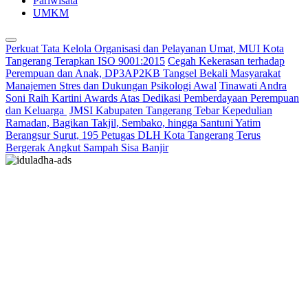
Pariwisata
UMKM
Perkuat Tata Kelola Organisasi dan Pelayanan Umat, MUI Kota
Tangerang Terapkan ISO 9001:2015
Cegah Kekerasan terhadap
Perempuan dan Anak, DP3AP2KB Tangsel Bekali Masyarakat
Manajemen Stres dan Dukungan Psikologi Awal
Tinawati Andra
Soni Raih Kartini Awards Atas Dedikasi Pemberdayaan Perempuan
dan Keluarga
JMSI Kabupaten Tangerang Tebar Kepedulian
Ramadan, Bagikan Takjil, Sembako, hingga Santuni Yatim
Berangsur Surut, 195 Petugas DLH Kota Tangerang Terus
Bergerak Angkut Sampah Sisa Banjir