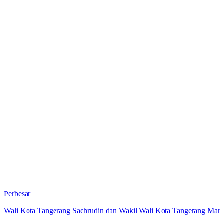
Perbesar
Wali Kota Tangerang Sachrudin dan Wakil Wali Kota Tangerang Mar