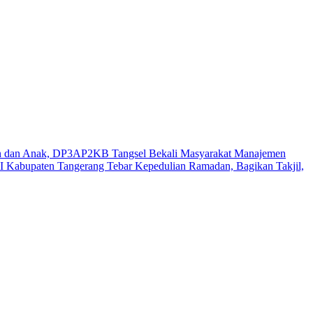
n dan Anak, DP3AP2KB Tangsel Bekali Masyarakat Manajemen
 Kabupaten Tangerang Tebar Kepedulian Ramadan, Bagikan Takjil,