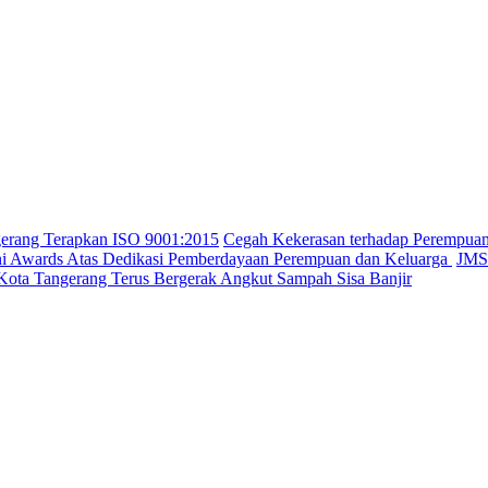
gerang Terapkan ISO 9001:2015
Cegah Kekerasan terhadap Perempua
ini Awards Atas Dedikasi Pemberdayaan Perempuan dan Keluarga
JMSI
Kota Tangerang Terus Bergerak Angkut Sampah Sisa Banjir