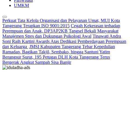
Pariwisata
UMKM
Perkuat Tata Kelola Organisasi dan Pelayanan Umat, MUI Kota
Tangerang Terapkan ISO 9001:2015
Cegah Kekerasan terhadap
Perempuan dan Anak, DP3AP2KB Tangsel Bekali Masyarakat
Manajemen Stres dan Dukungan Psikologi Awal
Tinawati Andra
Soni Raih Kartini Awards Atas Dedikasi Pemberdayaan Perempuan
dan Keluarga
JMSI Kabupaten Tangerang Tebar Kepedulian
Ramadan, Bagikan Takjil, Sembako, hingga Santuni Yatim
Berangsur Surut, 195 Petugas DLH Kota Tangerang Terus
Bergerak Angkut Sampah Sisa Banjir