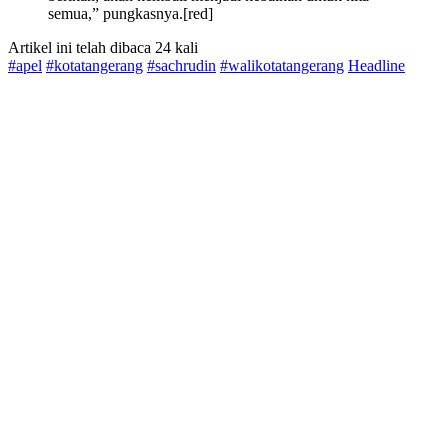
semua,” pungkasnya.[red]
Artikel ini telah dibaca 24 kali
#apel
#kotatangerang
#sachrudin
#walikotatangerang
Headline