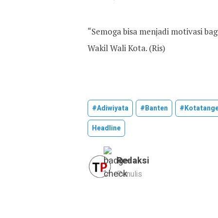
“Semoga bisa menjadi motivasi bag
Wakil Wali Kota. (Ris)
#adiwiyata
#banten
#kotatang
Headline
Redaksi
Penulis