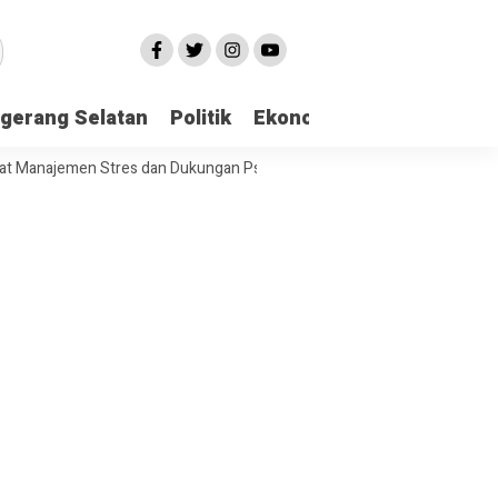
gerang Selatan
Politik
Ekonomi
Edukasi
Pari
ajemen Stres dan Dukungan Psikologi Awal
Tinawati Andra Soni Rai