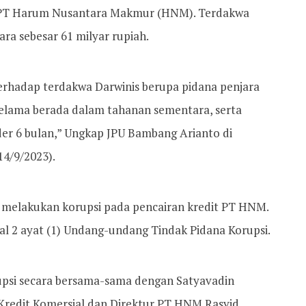
ke PT Harum Nusantara Makmur (HNM). Terdakwa
ra sebesar 61 milyar rupiah.
rhadap terdakwa Darwinis berupa pidana penjara
selama berada dalam tahanan sementara, serta
er 6 bulan,” Ungkap JPU Bambang Arianto di
14/9/2023).
sa melakukan korupsi pada pencairan kredit PT HNM.
sal 2 ayat (1) Undang-undang Tindak Pidana Korupsi.
psi secara bersama-sama dengan Satyavadin
i Kredit Komersial dan Direktur PT HNM Rasyid