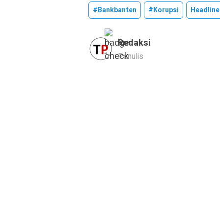
#bankbanten
#korupsi
Headline
Redaksi
Penulis