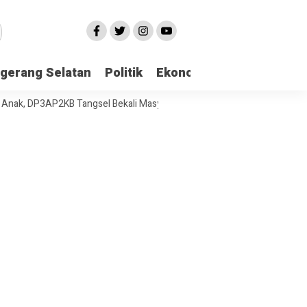
gerang Selatan
Politik
Ekonomi
Edukasi
Pari
P3AP2KB Tangsel Bekali Masyarakat Manajemen Stres dan Dukungan Ps