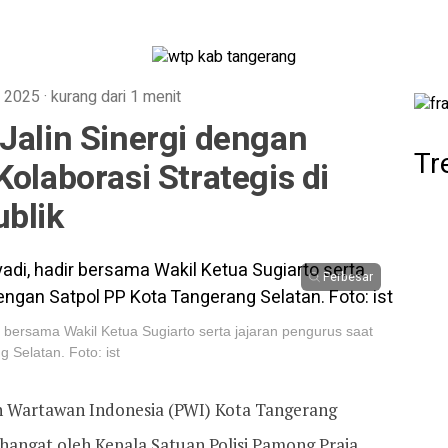
p 2025
·
kurang dari 1 menit
Jalin Sinergi dengan
Tr
Kolaborasi Strategis di
ublik
Perbesar
r bersama Wakil Ketua Sugiarto serta jajaran pengurus saat
 Selatan. Foto: ist
n Wartawan Indonesia (PWI) Kota Tangerang
 hangat oleh Kepala Satuan Polisi Pamong Praja