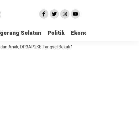
gerang Selatan
Politik
Ekonomi
Edukasi
Pari
ak, DP3AP2KB Tangsel Bekali Masyarakat Manajemen Stres dan Dukunga