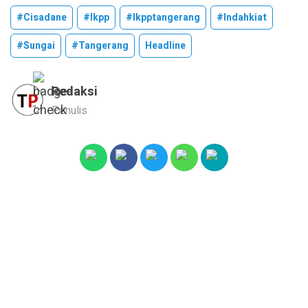
#cisadane
#ikpp
#ikpptangerang
#indahkiat
#sungai
#tangerang
Headline
Redaksi
Penulis