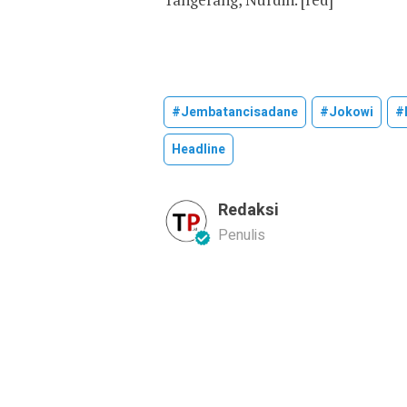
#jembatancisadane
#jokowi
#
Headline
Redaksi
Penulis