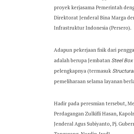
proyek kerjasama Pemerintah den
Direktorat Jenderal Bina Marga de
Infrastruktur Indonesia (Persero).
Adapun pekerjaan fisik dari pengg
adalah berupa Jembatan
Steel Box
pelengkapnya (termasuk
Structura
pemeliharaan selama layanan berl
Hadir pada peresmian tersebut, M
Perdagangan Zulkifli Hasan, Kapolr
Jenderal Agus Subiyanto, Pj. Guber
Tangerang, Nurdin. [red]