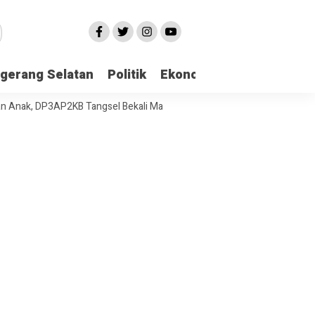
gerang Selatan
Politik
Ekonomi
Edukasi
Pari
 DP3AP2KB Tangsel Bekali Masyarakat Manajemen Stres dan Dukungan 