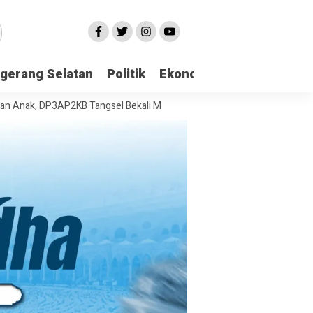
gerang Selatan
Politik
Ekonomi
Edukasi
Pari
, DP3AP2KB Tangsel Bekali Masyarakat Manajemen Stres dan Dukungan 