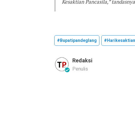
Kesaktian Pancasila,” tandasnya
#bupatipandeglang
#harikesaktian
Redaksi
Penulis