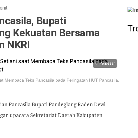
enit
ncasila, Bupati
Tr
ang Kekuatan Bersama
n NKRI
Perbesar
aat Membaca Teks Pancasila pada Peringatan HUT Pancasila.
tian Pancasila Bupati Pandeglang Raden Dewi
ngan upacara Sekretariat Daerah Kabupaten