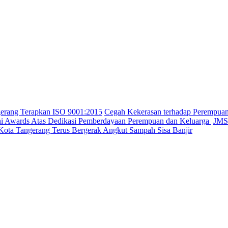
gerang Terapkan ISO 9001:2015
Cegah Kekerasan terhadap Perempua
ini Awards Atas Dedikasi Pemberdayaan Perempuan dan Keluarga
JMSI
Kota Tangerang Terus Bergerak Angkut Sampah Sisa Banjir