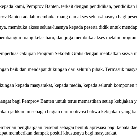
 kepada kami, Pemprov Banten, terkait dengan pendidikan, pendidikan 
prov Banten adalah membuka ruang dan akses seluas-luasnya bagi pese
ya, membuka akses seluas-luasnya kepada peserta didik untuk mendap
embangun ruang kelas baru, dan juga membuka akses melalui program s
perluas cakupan Program Sekolah Gratis dengan melibatkan siswa mad
dengan baik dan mendapat dukungan dari seluruh pihak. Termasuk mas
ukungan kepada masyarakat, kepada media, kepada seluruh komponen 
ngat bagi Pemprov Banten untuk terus memastikan setiap kebijakan ya
 akan jadikan ini sebagai bagian dari motivasi bahwa kebijakan yang b
erian penghargaan tersebut sebagai bentuk apresiasi bagi kepala daer
 dapat memberikan dampak positif khususnya bagi masyarakat.