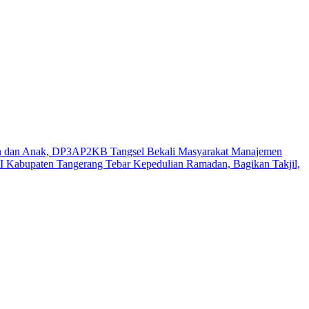
n dan Anak, DP3AP2KB Tangsel Bekali Masyarakat Manajemen
 Kabupaten Tangerang Tebar Kepedulian Ramadan, Bagikan Takjil,