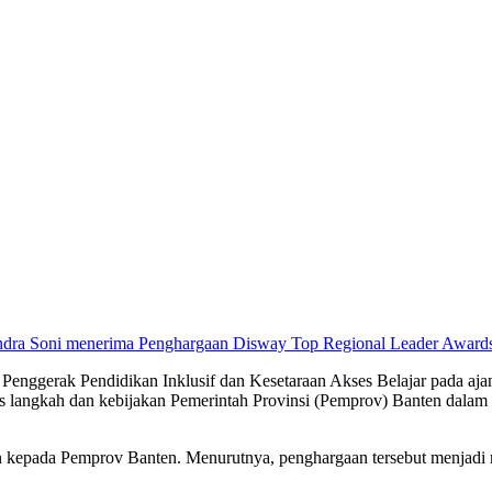
dra Soni menerima Penghargaan Disway Top Regional Leader Awards 
Penggerak Pendidikan Inklusif dan Kesetaraan Akses Belajar pada aj
 atas langkah dan kebijakan Pemerintah Provinsi (Pemprov) Banten da
n kepada Pemprov Banten. Menurutnya, penghargaan tersebut menjadi m