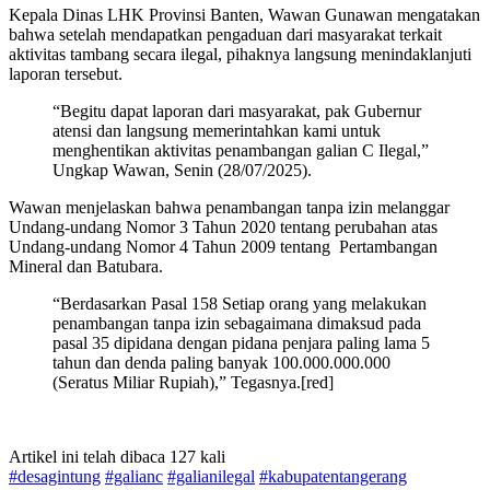
Kepala Dinas LHK Provinsi Banten, Wawan Gunawan mengatakan
bahwa setelah mendapatkan pengaduan dari masyarakat terkait
aktivitas tambang secara ilegal, pihaknya langsung menindaklanjuti
laporan tersebut.
“Begitu dapat laporan dari masyarakat, pak Gubernur
atensi dan langsung memerintahkan kami untuk
menghentikan aktivitas penambangan galian C Ilegal,”
Ungkap Wawan, Senin (28/07/2025).
Wawan menjelaskan bahwa penambangan tanpa izin melanggar
Undang-undang Nomor 3 Tahun 2020 tentang perubahan atas
Undang-undang Nomor 4 Tahun 2009 tentang Pertambangan
Mineral dan Batubara.
“Berdasarkan Pasal 158 Setiap orang yang melakukan
penambangan tanpa izin sebagaimana dimaksud pada
pasal 35 dipidana dengan pidana penjara paling lama 5
tahun dan denda paling banyak 100.000.000.000
(Seratus Miliar Rupiah),” Tegasnya.[red]
Artikel ini telah dibaca 127 kali
#desagintung
#galianc
#galianilegal
#kabupatentangerang