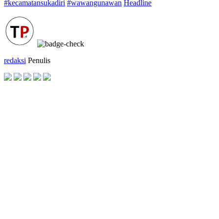
#kecamatansukadiri
#wawangunawan
Headline
redaksi
Penulis