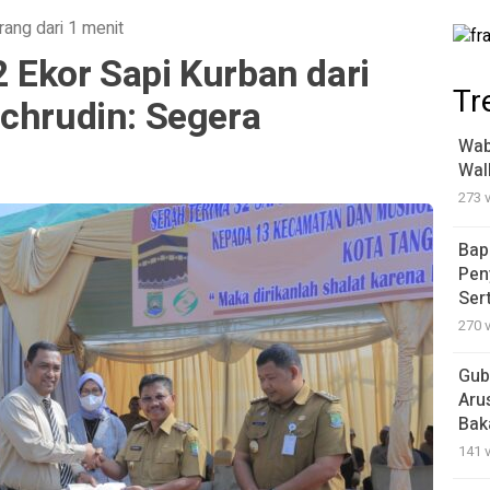
rang dari 1 menit
 Ekor Sapi Kurban dari
Tr
achrudin: Segera
Wab
Wal
273 
Bap
Pen
Ser
270 
Gub
Aru
Bak
141 