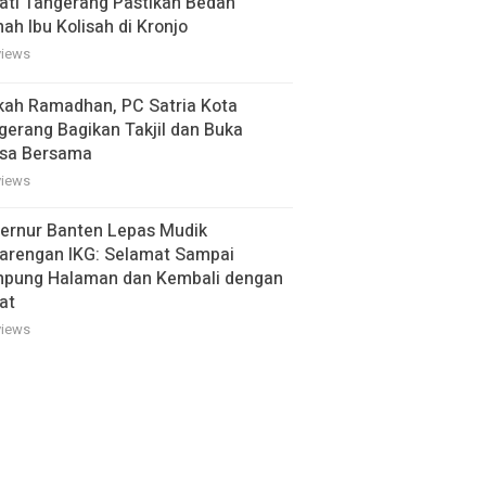
ati Tangerang Pastikan Bedah
ah Ibu Kolisah di Kronjo
views
kah Ramadhan, PC Satria Kota
gerang Bagikan Takjil dan Buka
sa Bersama
views
ernur Banten Lepas Mudik
arengan IKG: Selamat Sampai
pung Halaman dan Kembali dengan
at
views