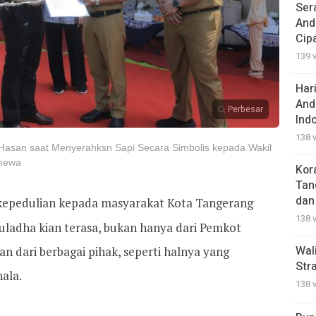
Ser
And
Cip
139 
Har
And
Perbesar
Ind
138 
l Hasan saat Menyerahksn Sapi Secara Simbolis kepada Wakil
imewa
Kor
Tan
dan
 kepedulian kepada masyarakat Kota Tangerang
138 
uladha kian terasa, bukan hanya dari Pemkot
Wal
an dari berbagai pihak, seperti halnya yang
Str
nala.
138 