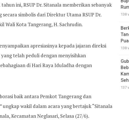
Bup
tahun ini, RSUP Dr. Sitanala memberikan sebanyak
Rum
g secara simbolis dari Direktur Utama RSUP Dr.
138 
kil Wali Kota Tangerang, H. Sachrudin.
Ber
Tan
Pua
nyampaikan apresiasinya kepada jajaran direksi
138 
a yang telah peduli dengan menyisihkan
Gub
kebahagiaan di Hari Raya Iduladha dengan
Beb
Kam
Seh
137 
laborasi baik antara Pemkot Tangerang dan
” ungkap wakil dalam acara yang bertajuk “Sitanala
nala, Kecamatan Neglasari, Selasa (27/6).