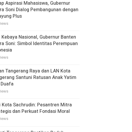
ap Aspirasi Mahasiswa, Gubernur
ra Soni Dialog Pembangunan dengan
ayung Plus
views
i Kebaya Nasional, Gubernur Banten
ra Soni: Simbol Identitas Perempuan
onesia
views
an Tangerang Raya dan LAN Kota
gerang Santuni Ratusan Anak Yatim
 Duafa
views
i Kota Sachrudin: Pesantren Mitra
ategis dan Perkuat Fondasi Moral
views