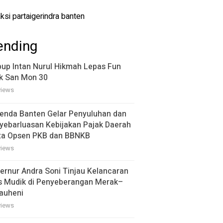
ending
up Intan Nurul Hikmah Lepas Fun
k San Mon 30
views
enda Banten Gelar Penyuluhan dan
yebarluasan Kebijakan Pajak Daerah
ta Opsen PKB dan BBNKB
views
ernur Andra Soni Tinjau Kelancaran
s Mudik di Penyeberangan Merak–
auheni
views