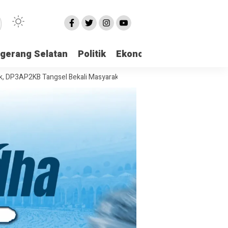
gerang Selatan
Politik
Ekonomi
Edukasi
Pari
Tangsel Bekali Masyarakat Manajemen Stres dan Dukungan Psikologi 